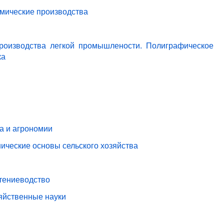
имические производства
роизводства легкой промышлености. Полиграфическое
ка
ва и агрономии
ические основы сельского хозяйства
стениеводство
зяйственные науки