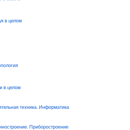
ук в целом
опология
и в целом
ительная техника. Информатика
иностроение. Приборостроение