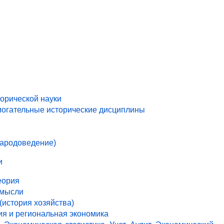
торической науки
могательные исторические дисциплины
народоведение)
и
еория
 мысли
(история хозяйства)
ия и региональная экономика