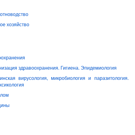
вотноводство
ое хозяйство
оохранения
анизация здравоохранения. Гигиена. Эпидемиология
нская вирусология, микробиология и паразитология.
ксикология
елом
цины