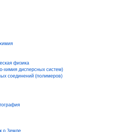
 химия
ческая физика
ко-химия дисперсных систем)
ых соединений (полимеров)
ртография
к о Земле