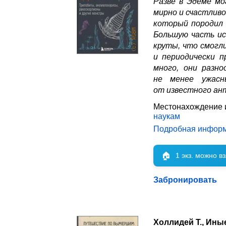
Разве в Эдеме мо
мирно и счастливо
который породил 
Большую часть ис
круты, что смогл
и периодически 
много, они разн
не менее ужас
от известного ан
Местонахождение 
наукам
Подробная инфор
🏠
1 экз. можно в
Забронировать
Холлидей Т., Ин