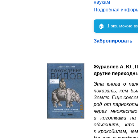
наукам
Подробная инфор
🏠
1 экз. можно в
Забронировать
Журавлев А. Ю., 
другие переходн
Эта книга о пал
показать, кем б
Землю. Еще совсем
род от парнокопы
через множеств
и коготками на 
объяснить, кто
к крокодилам, че