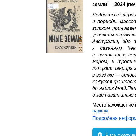
земли — 2024 (пе
Ледниковые перио
и периоды массов
витком принимае
условиям окружаю
Австралии, где 
к саваннам Кен
с пустынных со
морем, к тропич
то цвет панциря 
в воздухе — осно
кажутся фантасти
до наших дней.Па
и заставит иначе 
Местонахождение 
наукам
Подробная инфор
🏠
1 экз. можно в