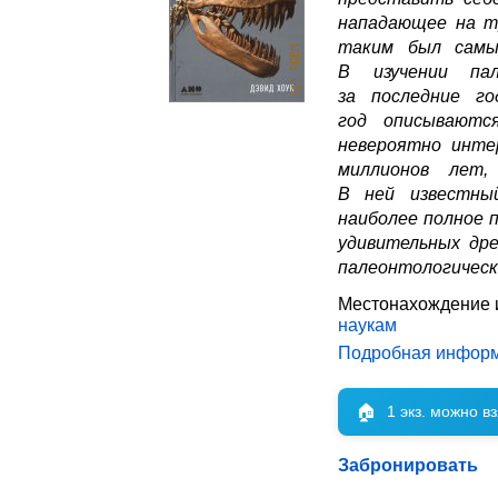
нападающее на т
таким был самы
В изучении пал
за последние г
год описываютс
невероятно инте
миллионов лет,
В ней известны
наиболее полное 
удивительных дре
палеонтологическ
Местонахождение 
наукам
Подробная инфор
🏠
1 экз. можно в
Забронировать