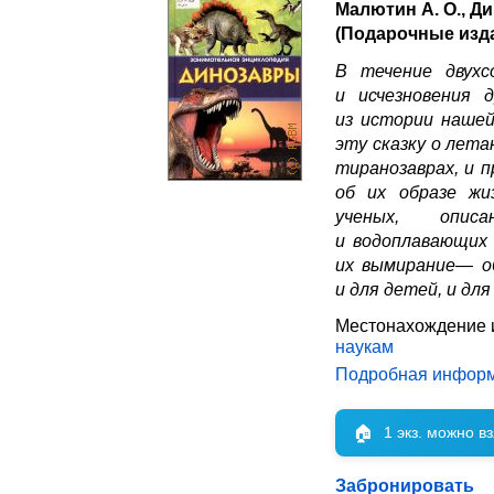
Малютин А. О., Д
(Подарочные изд
В течение двух
и исчезновения 
из истории наше
эту сказку о лет
тиранозаврах, и п
об их образе жи
ученых, опис
и водоплавающих 
их вымирание— об
и для детей, и для
Местонахождение 
наукам
Подробная инфор
🏠
1 экз. можно в
Забронировать