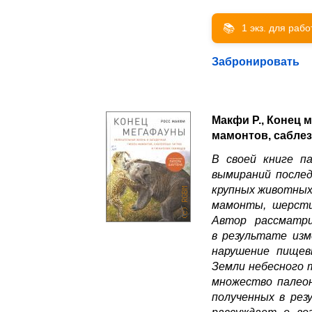
📚
1 экз. для раб
Забронировать
Макфи Р., Конец 
мамонтов, саблез
В своей книге п
вымираний послед
крупных животных
мамонты, шерсти
Автор рассматр
в результате изм
нарушение пищев
Земли небесного 
множество палеон
полученных в рез