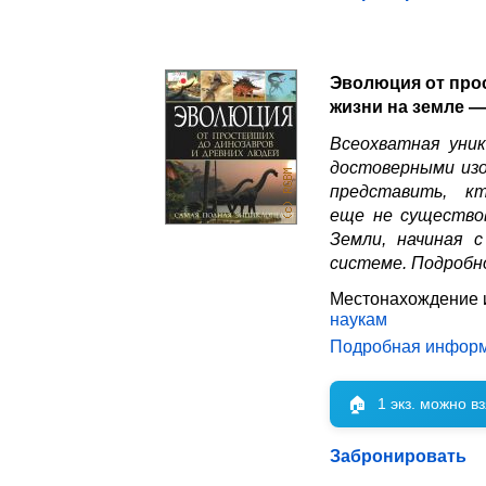
Эволюция от про
жизни на земле —
Всеохватная уни
достоверными изо
представить, 
еще не существо
Земли, начиная 
системе. Подробн
Местонахождение 
наукам
Подробная инфор
🏠
1 экз. можно в
Забронировать