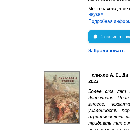
Местонахождение 
наукам
Подробная инфор
🏠
1 экз. можно в
Забронировать
Нелихов А. Е., Д
2023
Более ста лет 
динозавров. Пои
многое: нехватк
удаленность пер
ограничивались н
тридцать лет сит
пять крупных и в