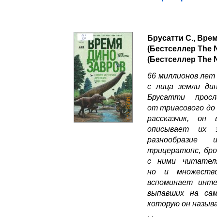
Брусатти С., Вре
(Бестселлер The 
(Бестселлер The 
66 миллионов лет 
с лица земли ди
Брусатти прос
от триасового до
рассказчик, он
описывает их з
разнообразие 
трицератопс, бро
с ними читател
но и множеств
вспоминает инте
выпавших на сам
которую он назыв