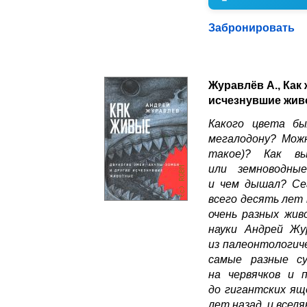
Забронировать
Журавлёв А., Как
исчезнувшие жив
Какого цвета бы
мегалодону? Мож
такое)? Как вы
или земноводны
и чем дышал? Се
всего десять лет 
очень разных жив
науки Андрей Жу
из палеонтологич
самые разные с
на червячков и 
до гигантских ящ
лет назад, и всел