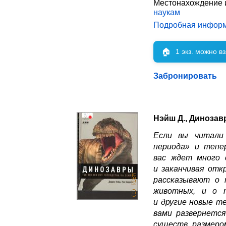
Местонахождение 
наукам
Подробная инфор
🏠
1 экз. можно в
Забронировать
Нэйш Д., Динозав
Если вы читали
периода» и тепе
вас ждет много с
и заканчивая отк
рассказывают о 
животных, и о 
и другие новые т
вами развернетс
существ размеро