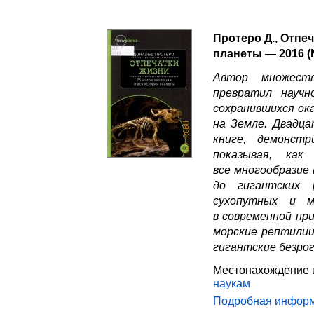
Протеро Д., Отпе
планеты — 2016 (
Автор множеств
превратил научн
сохранившихся ок
на Земле. Двадца
книге, демонст
показывая, ка
все многообразие
до гигантских 
сухопутных и м
в современной пр
морские рептилии
гигантские безро
Местонахождение 
наукам
Подробная инфор