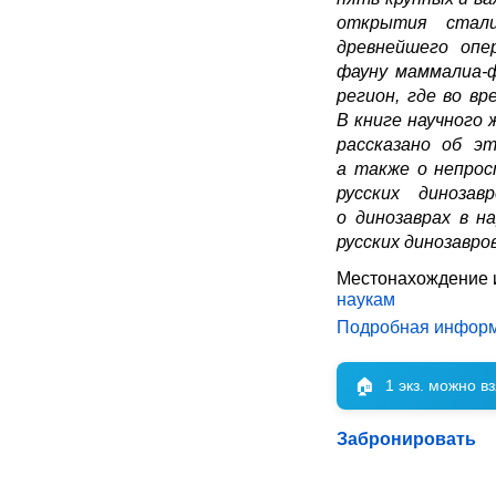
открытия стали
древнейшего опе
фауну маммалиа-ф
регион, где во в
В книге научного
рассказано об эт
а также о непро
русских диноза
о динозаврах в н
русских динозавро
Местонахождение 
наукам
Подробная инфор
🏠
1 экз. можно в
Забронировать