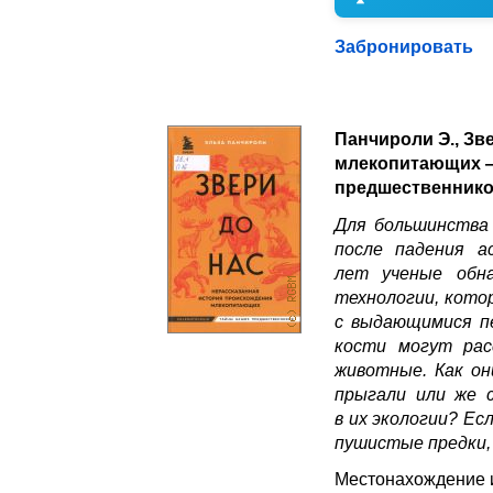
Забронировать
Панчироли Э., Зв
млекопитающих — 
предшественнико
Для большинства
после падения а
лет ученые обна
технологии, кото
с выдающимися п
кости могут рас
животные. Как он
прыгали или же с
в их экологии? Ес
пушистые предки,
Местонахождение 