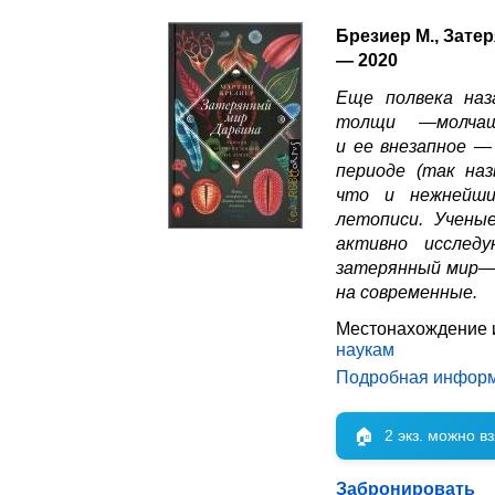
Брезиер М., Зате
— 2020
Еще полвека наз
толщи —молчащ
и ее внезапное —
периоде (так на
что и нежнейши
летописи. Учены
активно иссле
затерянный мир—,
на современные.
Местонахождение 
наукам
Подробная инфор
🏠
2 экз. можно в
Забронировать