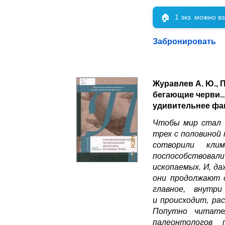
🏠
1 экз. можно в
Забронировать
Журавлев А. Ю.,
бегающие черви..
удивительнее фан
Чтобы мир стал т
трех с половиной
сотворили кли
поспособствова
ископаемых. И, да
они продолжают о
главное, внутр
и происходит, ра
Попутно читате
палеонтологов