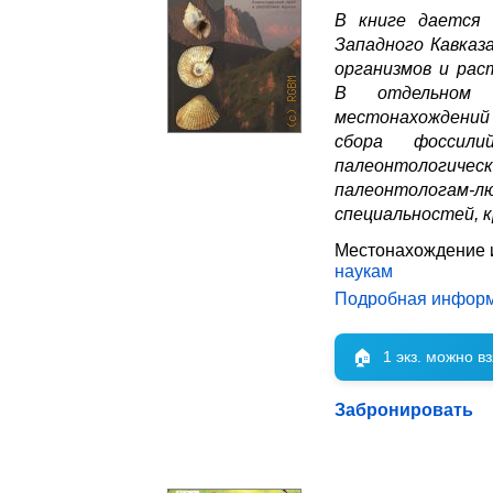
В книге дается 
Западного Кавказ
организмов и рас
В отдельном р
местонахождений
сбора фоссили
палеонтологич
палеонтологам-лю
специальностей, 
Местонахождение 
наукам
Подробная инфор
🏠
1 экз. можно в
Забронировать