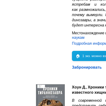
ястребам и кол
как размножались
почему вымерли.
динозавры, а зна
будет интересна 
Местонахождение 
наукам
Подробная инфор
🏠
1 экз. можно в
Забронировать
Хоун Д., Хроники
известного хищни
В современной 
представить себ