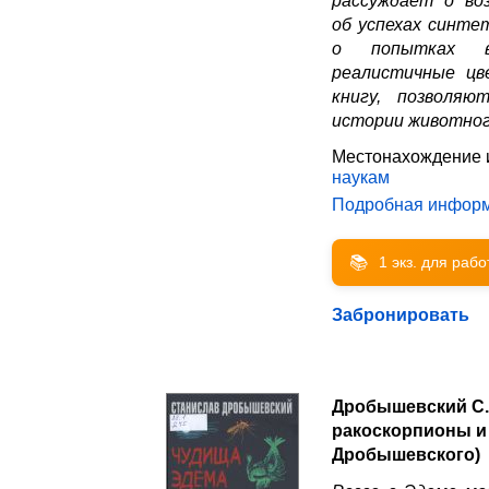
рассуждает о во
об успехах синте
о попытках в
реалистичные ц
книгу, позволя
истории животног
Местонахождение 
наукам
Подробная инфор
📚
1 экз. для раб
Забронировать
Дробышевский С. 
ракоскорпионы и 
Дробышевского)