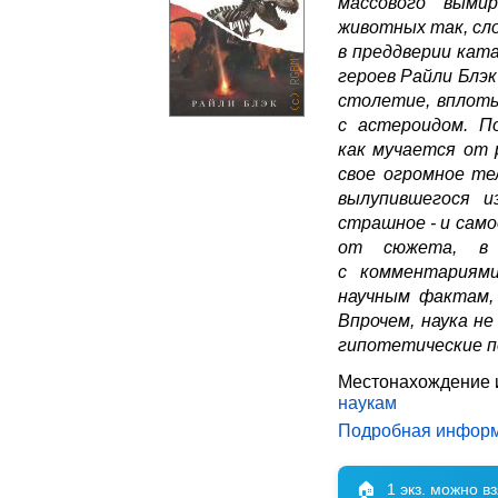
массового выми
животных так, сл
в преддверии ката
героев Райли Блэк 
столетие, вплоть
с астероидом. П
как мучается от 
свое огромное те
вылупившегося и
страшное - и сам
от сюжета, в 
с комментариями
научным фактам,
Впрочем, наука н
гипотетические п
Местонахождение 
наукам
Подробная инфор
🏠
1 экз. можно в