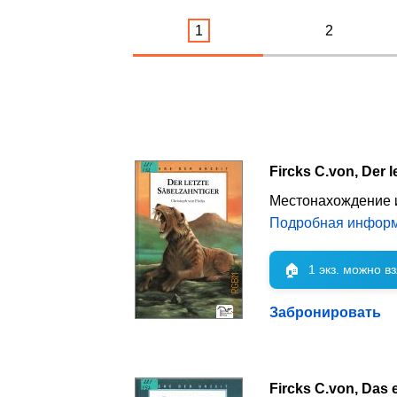
1
2
Fircks C.von, Der l
Местонахождение 
Подробная инфор
🏠
1 экз. можно в
Забронировать
Fircks C.von, Das 