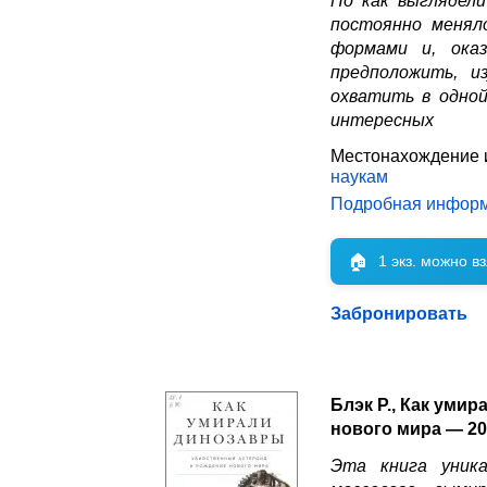
Но как выглядел
постоянно менял
формами и, оказ
предположить, и
охватить в одной
интересных
Местонахождение 
наукам
Подробная инфор
🏠
1 экз. можно в
Забронировать
Блэк Р., Как уми
нового мира — 20
Эта книга уника