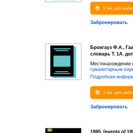
📚
1 экз. для раб
Забронировать
Брокгауз Ф.А., Г
словарь Т. 1А. доп.
Местонахождение 
гуманитарным нау
Подробная инфор
📚
1 экз. для раб
Забронировать
1995. [events of 19