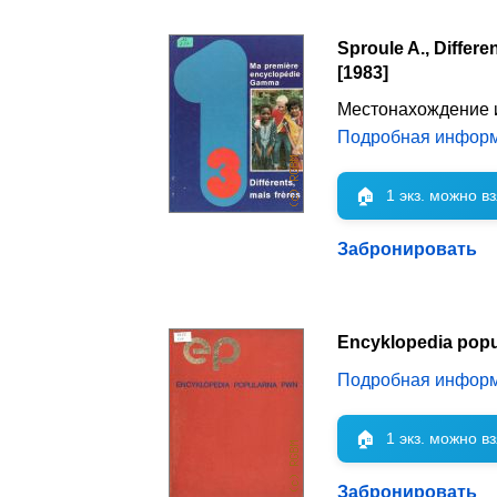
Sproule A., Differ
[1983]
Местонахождение 
Подробная инфор
🏠
1 экз. можно в
Забронировать
Encyklopedia pop
Подробная инфор
🏠
1 экз. можно в
Забронировать