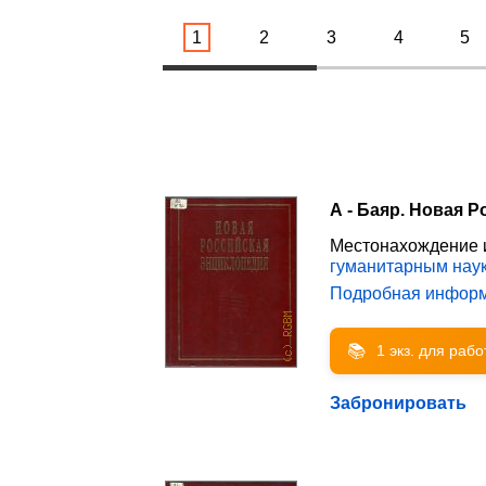
1
2
3
4
5
А - Баяр. Новая Р
Местонахождение 
гуманитарным нау
Подробная инфор
📚
1 экз. для раб
Забронировать