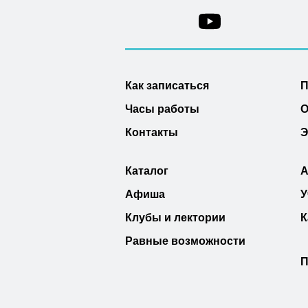
Как записаться
П
Часы работы
О
Контакты
Э
Каталог
А
Афиша
У
Клубы и лектории
К
Равные возможности
П