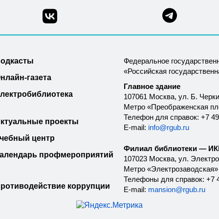
одкасты
Федеральное государствен
«Российская государствен
нлайн-газета
Главное здание
лектробиблиотека
107061 Москва, ул. Б. Черки
Метро «Преображенская п
Телефон для справок: +7 49
ктуальные проекты
E-mail:
info@rgub.ru
чебный центр
Филиал библиотеки — ИКК
алендарь профмероприятий
107023 Москва, ул. Электроз
Метро «Электрозаводская»
Телефоны для справок: +7 4
ротиводействие коррупции
E-mail:
mansion@rgub.ru