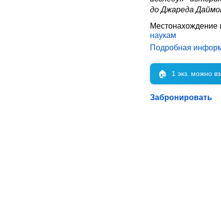
до Джареда Даймо
Местонахождение 
наукам
Подробная инфор
🏠
1 экз. можно в
Забронировать