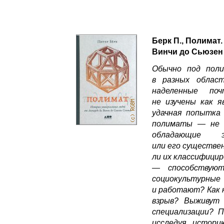
Берк П., Полимат
Винчи до Сьюзен
Обычно под поли
в разных област
наделенные поч
не изучены как 
удачная попытка 
полиматы — не п
обладающие э
или его существе
ли их классифици
— способствую
социокультурны
и работают? Как 
взрыв? Выживут 
специализации? 
исследуя истор