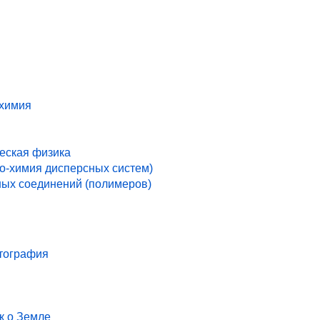
 химия
ческая физика
ко-химия дисперсных систем)
ых соединений (полимеров)
ртография
к о Земле