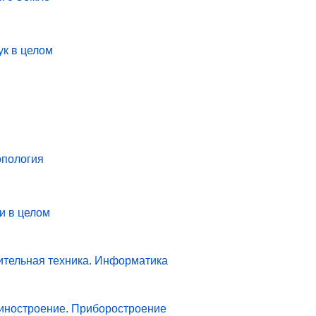
ук в целом
опология
и в целом
ительная техника. Информатика
иностроение. Приборостроение