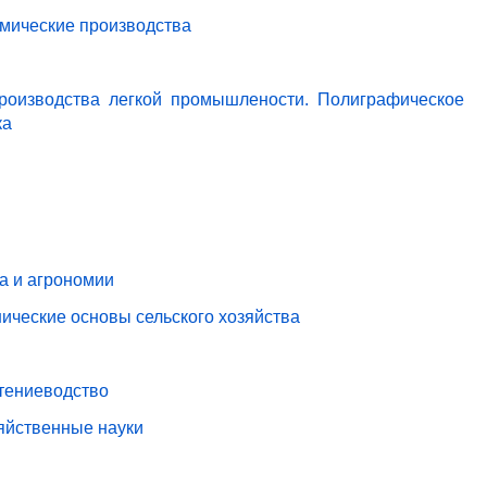
имические производства
роизводства легкой промышлености. Полиграфическое
ка
ва и агрономии
ические основы сельского хозяйства
стениеводство
зяйственные науки