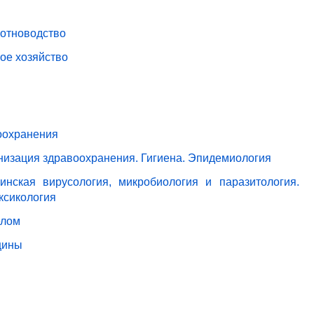
вотноводство
ое хозяйство
оохранения
анизация здравоохранения. Гигиена. Эпидемиология
нская вирусология, микробиология и паразитология.
ксикология
елом
цины