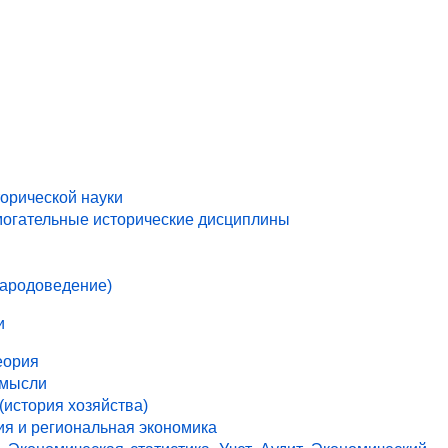
торической науки
могательные исторические дисциплины
народоведение)
и
еория
 мысли
(история хозяйства)
ия и региональная экономика