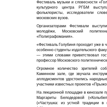
Фестиваль музыки и словесности «Го
культурного центра РГБМ выступа
фольклористы, исследователи слов
московских вузов.
Организаторами Фестивали выступи
молодёжи, Московский политех
«Полиграфомания».
«Фестиваль Голубиня проходит уже в че
особенно студенты издательского факул
— этими словами приветствовал гост
профессор Московского политехническо
Огромное количество зрителей со
Каминном зале, где звучала инстру
аплодисментов удостоились народные
участники известных проектов «Прыжок
На лекционной площадке в кинозале п
Маргариты Белодедовой («Колыбел
(«Частушка: из устной традиции в 