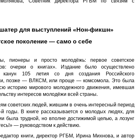
олякова, Советник директора РГБМ по связям с
, шатер для выступлений «Нон-фикшн»
ское поколение — само о себе
цы, пионеры и просто молодёжь: первое советское
ков: очерки о книгах». Издание было осуществлено
 канун 105 летия со дня создания Российского
жи, позже — ВЛКСМ, или проще — комсомола. Это была
всю историю мирового молодежного движения, имевшая
льству интересов молодёжи всей страны.
ям советских людей, жившим в очень интересный период
-й годы. В книге рассказывается о молодых людях, для
и была трудной, но вполне достижимой целью, а лозунг
тесь!» — руководством к действию.
едактор книги, директор РГБМ, Ирина Михнова, и автор