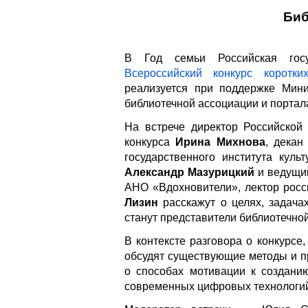
Биб
В Год семьи Российская госу
Всероссийский конкурс коротк
реализуется при поддержке Мини
библиотечной ассоциации и портал
На встрече директор Российской
конкурса
Ирина Михнова
, декан
государственного института куль
Александр Мазурицкий
и ведущий
АНО «Вдохновители», лектор росс
Лизин
расскажут о целях, задачах
станут представители библиотечно
В контексте разговора о конкурс
обсудят существующие методы и пр
о способах мотивации к создани
современных цифровых технологи