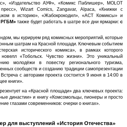
сс», «Издательство АУФ», «Комикс Паблишер», MOLOT
ресс», Wizart Comics, Zangavar, Alpaca, «Книжки с
шком в историю», «Жабокрокодил», «АСТ Комиксы» и
 РГБМ»
также будет работать в шатре все дни ярмарки:
с
ендом, мы курируем ряд комиксных мероприятий, которые
ионным шатрам на Красной площади. Ключевым событием
терская исторического комикса», в рамках которого
 новелл «Тобольск. Чувство жизни». Это уникальный
ению молодёжи в повестку регионального туризма,
енных сообществ и созданию традиции самопрезентации
Встреча с авторами проекта состоится 9 июня в 14:00 в
щее книги».
резентует на «Красной площади» два ключевых проекта:
ные династии» и книгу «Комсомольцы, пионеры и просто
ние глазами современников: очерки о книгах».
тер для выступлений «История Отечества»