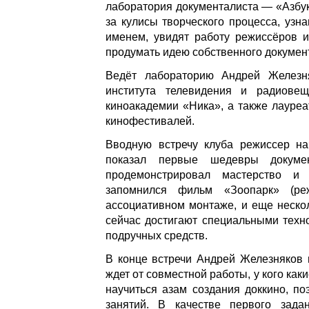
лаборатория документалиста — «Азбука
за кулисы творческого процесса, уз
именем, увидят работу режиссёров 
продумать идею собственного докумен
Ведёт лабораторию Андрей Железн
института телевидения и радиовещ
киноакадемии «Ника», а также лауре
кинофестивалей.
Вводную встречу клуба режиссер нач
показал первые шедевры докуме
продемонстрировал мастерство и
запомнился фильм «Зоопарк» (ре
ассоциативном монтаже, и еще неско
сейчас достигают специальными техн
подручных средств.
В конце встречи Андрей Железняков 
ждет от совместной работы, у кого как
научиться азам создания доккино, п
занятий. В качестве первого зад