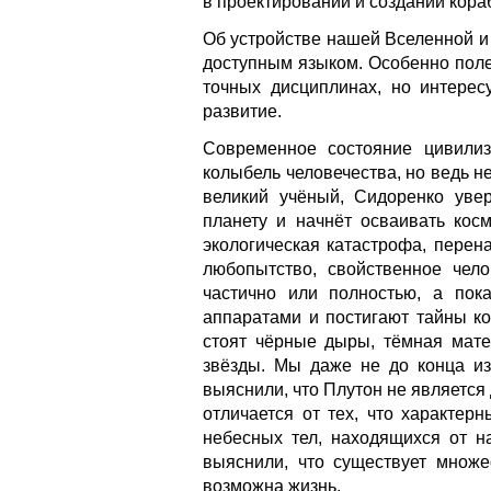
в проектировании и создании кора
Об устройстве нашей Вселенной и
доступным языком. Особенно полез
точных дисциплинах, но интерес
развитие.
Современное состояние цивили
колыбель человечества, но ведь не
великий учёный, Сидоренко увер
планету и начнёт осваивать косм
экологическая катастрофа, перен
любопытство, свойственное чело
частично или полностью, а пок
аппаратами и постигают тайны ко
стоят чёрные дыры, тёмная мате
звёзды. Мы даже не до конца из
выяснили, что Плутон не является 
отличается от тех, что характер
небесных тел, находящихся от н
выяснили, что существует множе
возможна жизнь.