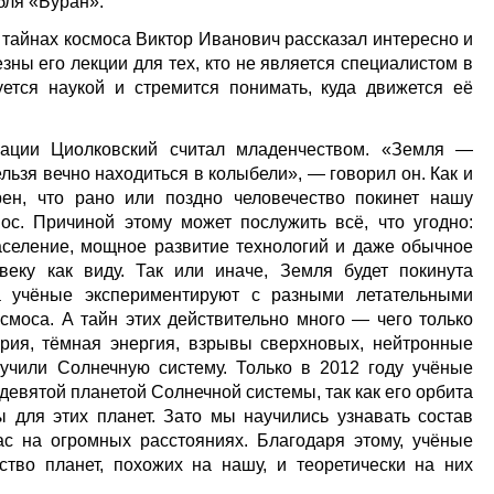
бля «Буран».
 тайнах космоса Виктор Иванович рассказал интересно и
ны его лекции для тех, кто не является специалистом в
уется наукой и стремится понимать, куда движется её
зации Циолковский считал младенчеством. «Земля —
льзя вечно находиться в колыбели», — говорил он. Как и
ен, что рано или поздно человечество покинет нашу
ос. Причиной этому может послужить всё, что угодно:
аселение, мощное развитие технологий и даже обычное
веку как виду. Так или иначе, Земля будет покинута
а учёные экспериментируют с разными летательными
смоса. А тайн этих действительно много — чего только
рия, тёмная энергия, взрывы сверхновых, нейтронные
учили Солнечную систему. Только в 2012 году учёные
девятой планетой Солнечной системы, так как его орбита
ны для этих планет. Зато мы научились узнавать состав
ас на огромных расстояниях. Благодаря этому, учёные
ство планет, похожих на нашу, и теоретически на них