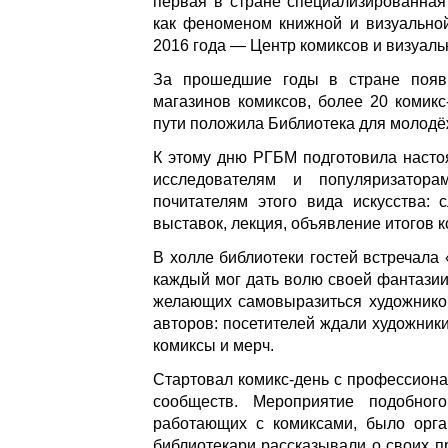
первая в стране специализированная
как феноменом книжной и визуально
2016 года — Центр комиксов и визуаль
За прошедшие годы в стране появи
магазинов комиксов, более 20 комикс
пути положила Библиотека для молодёж
К этому дню РГБМ подготовила насто
исследователям и популяризатора
почитателям этого вида искусства: 
выставок, лекция, объявление итогов 
В холле библиотеки гостей встречала
каждый мог дать волю своей фантазии,
желающих самовыразиться художников
авторов: посетителей ждали художники
комиксы и мерч.
Стартовал комикс-день с профессиона
сообществ. Мероприятие подобног
работающих с комиксами, было орган
библиотекари рассказывали о своих п