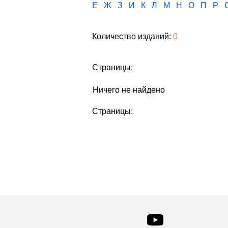
Е
Ж
З
И
К
Л
М
Н
О
П
Р
Количество изданий:
0
Страницы:
Ничего не найдено
Страницы: