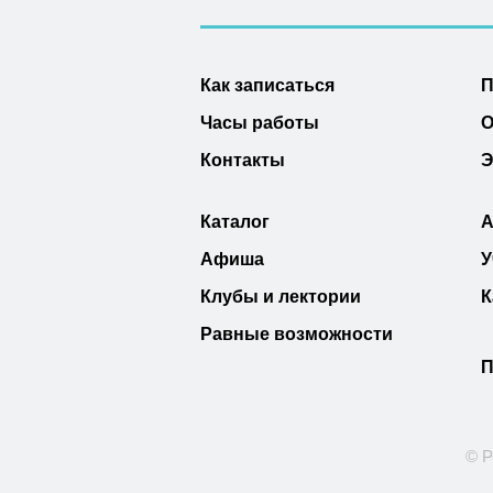
Как записаться
П
Часы работы
О
Контакты
Э
Каталог
А
Афиша
У
Клубы и лектории
К
Равные возможности
П
© Р