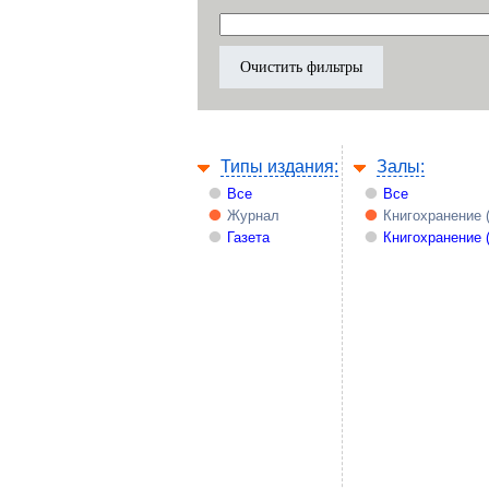
Типы издания:
Залы:
Все
Все
Журнал
Книгохранение 
Газета
Книгохранение 