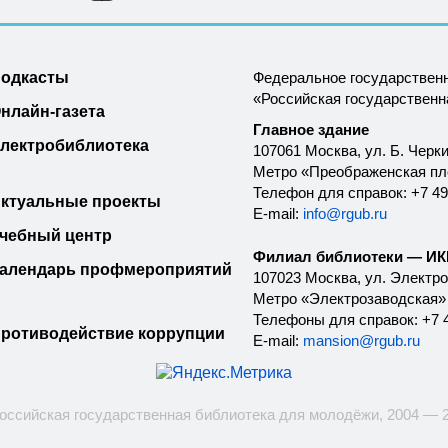
одкасты
Федеральное государствен
«Российская государствен
нлайн-газета
Главное здание
лектробиблиотека
107061 Москва, ул. Б. Черки
Метро «Преображенская п
Телефон для справок: +7 49
ктуальные проекты
E-mail:
info@rgub.ru
чебный центр
Филиал библиотеки — ИКК
алендарь профмероприятий
107023 Москва, ул. Электроз
Метро «Электрозаводская»
Телефоны для справок: +7 4
ротиводействие коррупции
E-mail:
mansion@rgub.ru
оссийская государственная библиотека для молодёжи, 2004 — 