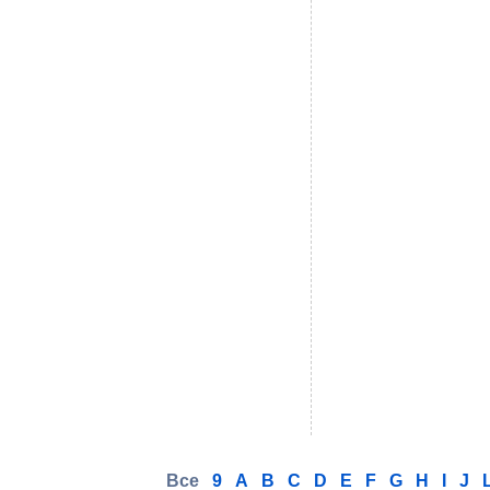
Все
9
A
B
C
D
E
F
G
H
I
J