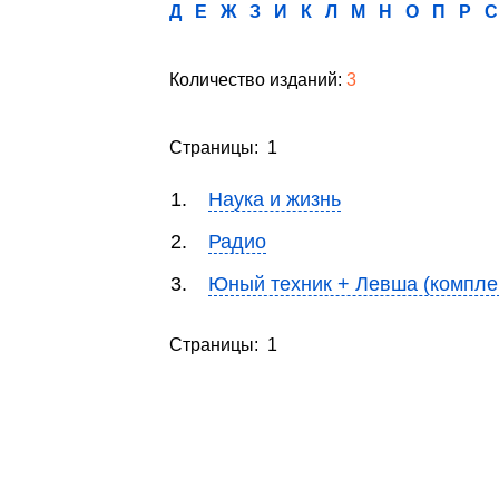
Д
Е
Ж
З
И
К
Л
М
Н
О
П
Р
С
Количество изданий:
3
Страницы: 1
1.
Наука и жизнь
2.
Радио
3.
Юный техник + Левша (компле
Страницы: 1