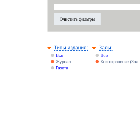
Типы издания:
Залы:
Все
Все
Журнал
Книгохранение (Зал
Газета