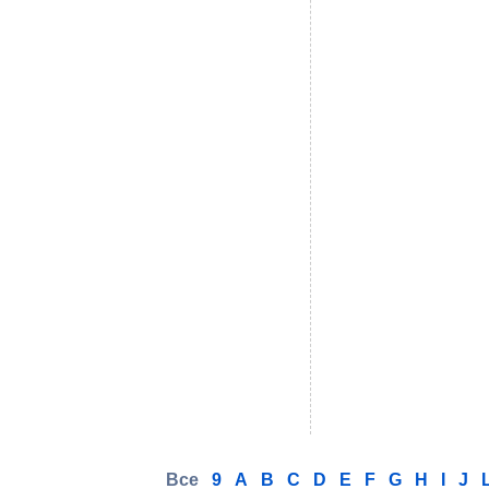
Все
9
A
B
C
D
E
F
G
H
I
J