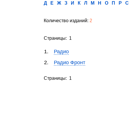
Д
Е
Ж
З
И
К
Л
М
Н
О
П
Р
С
Количество изданий:
2
Страницы: 1
1.
Радио
2.
Радио Фронт
Страницы: 1