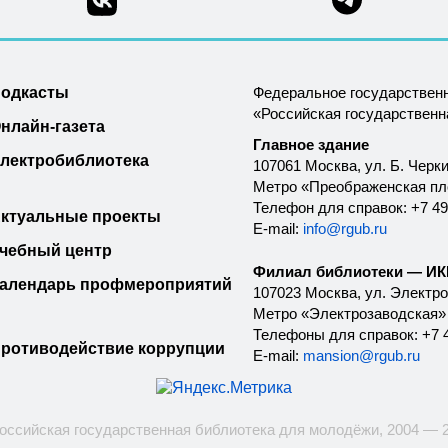
одкасты
Федеральное государствен
«Российская государствен
нлайн-газета
Главное здание
лектробиблиотека
107061 Москва, ул. Б. Черки
Метро «Преображенская п
Телефон для справок: +7 49
ктуальные проекты
E-mail:
info@rgub.ru
чебный центр
Филиал библиотеки — ИКК
алендарь профмероприятий
107023 Москва, ул. Электроз
Метро «Электрозаводская»
Телефоны для справок: +7 4
ротиводействие коррупции
E-mail:
mansion@rgub.ru
оссийская государственная библиотека для молодёжи, 2004 — 