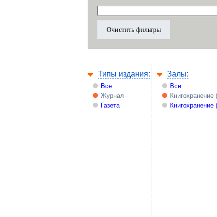
Типы издания:
Залы:
Все
Все
Журнал
Книгохранение 
Газета
Книгохранение 