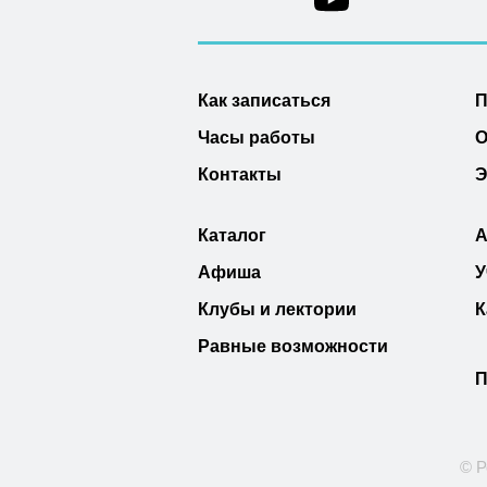
Как записаться
П
Часы работы
О
Контакты
Э
Каталог
А
Афиша
У
Клубы и лектории
К
Равные возможности
П
© Р