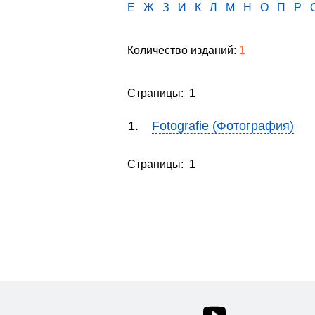
Е
Ж
З
И
К
Л
М
Н
О
П
Р
Количество изданий:
1
Страницы: 1
1.
Fotografie (Фотография)
Страницы: 1