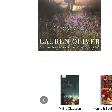
Sara
Christina Wahldén
Maths Claesson
Kenneth Bøg