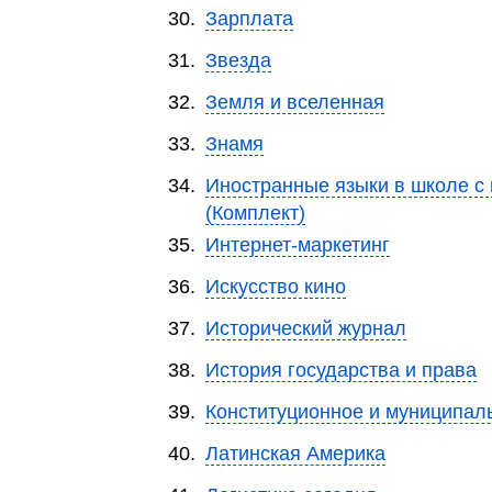
30.
Зарплата
31.
Звезда
32.
Земля и вселенная
33.
Знамя
34.
Иностранные языки в школе с
(Комплект)
35.
Интернет-маркетинг
36.
Искусство кино
37.
Исторический журнал
38.
История государства и права
39.
Конституционное и муниципал
40.
Латинская Америка