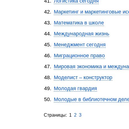
41.
Логистика сегодня
42.
Маркетинг и маркетинговые и
43.
Математика в школе
44.
Международная жизнь
45.
Менеджмент сегодня
46.
Миграционное право
47.
Мировая экономика и междун
48.
Моделист – конструктор
49.
Молодая гвардия
50.
Молодые в библиотечном дел
Страницы: 1
2
3