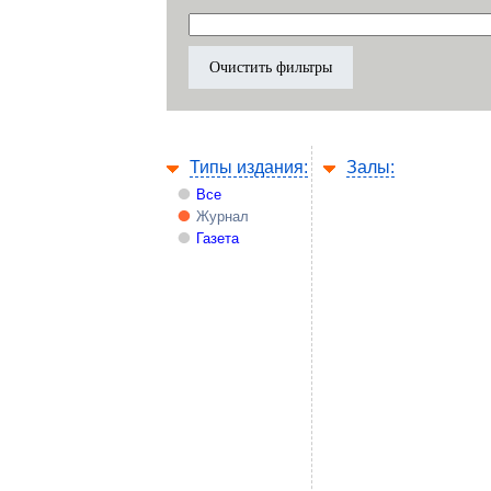
Типы издания:
Залы:
Все
Журнал
Газета