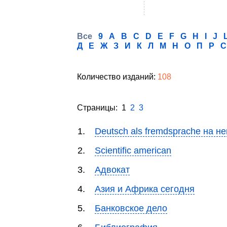
Все
9
A
B
C
D
E
F
G
H
I
J
Д
Е
Ж
З
И
К
Л
М
Н
О
П
Р
С
Количество изданий:
108
Страницы: 1
2
3
1.
Deutsch als fremdsprache на н
2.
Scientific american
3.
Адвокат
4.
Азия и Африка сегодня
5.
Банковское дело