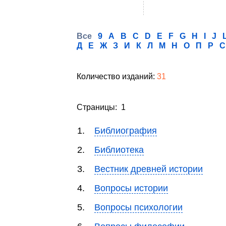
Все
9
A
B
C
D
E
F
G
H
I
J
Д
Е
Ж
З
И
К
Л
М
Н
О
П
Р
С
Количество изданий:
31
Страницы: 1
1.
Библиография
2.
Библиотека
3.
Вестник древней истории
4.
Вопросы истории
5.
Вопросы психологии