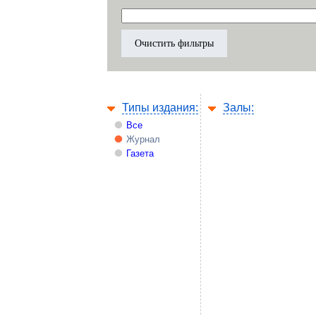
Типы издания:
Залы:
Все
Журнал
Газета