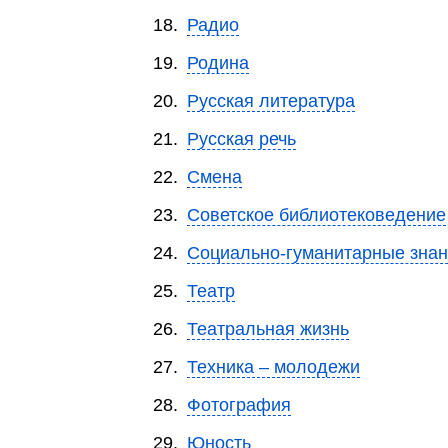
18.
Радио
19.
Родина
20.
Русская литература
21.
Русская речь
22.
Смена
23.
Советское библиотековедение
24.
Социально-гуманитарные зна
25.
Театр
26.
Театральная жизнь
27.
Техника – молодежи
28.
Фотография
29.
Юность