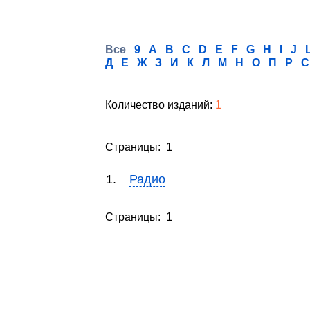
Все
9
A
B
C
D
E
F
G
H
I
J
Д
Е
Ж
З
И
К
Л
М
Н
О
П
Р
С
Количество изданий:
1
Страницы: 1
1.
Радио
Страницы: 1