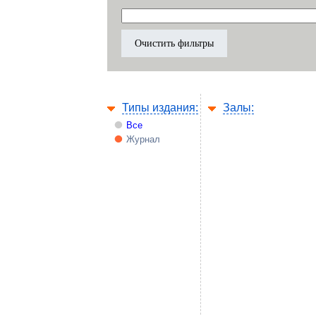
Типы издания:
Залы:
Все
Журнал