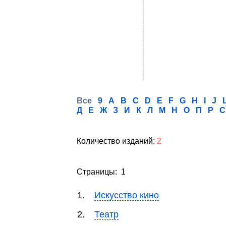
Все
9
A
B
C
D
E
F
G
H
I
J
Д
Е
Ж
З
И
К
Л
М
Н
О
П
Р
С
Количество изданий:
2
Страницы: 1
1.
Искусство кино
2.
Театр