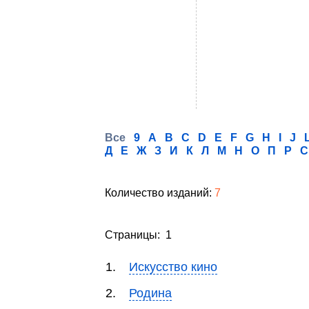
Все
9
A
B
C
D
E
F
G
H
I
J
Д
Е
Ж
З
И
К
Л
М
Н
О
П
Р
С
Количество изданий:
7
Страницы: 1
1.
Искусство кино
2.
Родина