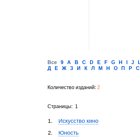
Все
9
A
B
C
D
E
F
G
H
I
J
Д
Е
Ж
З
И
К
Л
М
Н
О
П
Р
С
Количество изданий:
2
Страницы: 1
1.
Искусство кино
2.
Юность