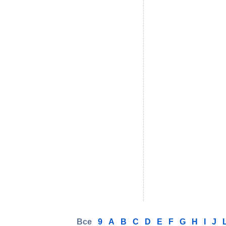
Все
9
A
B
C
D
E
F
G
H
I
J