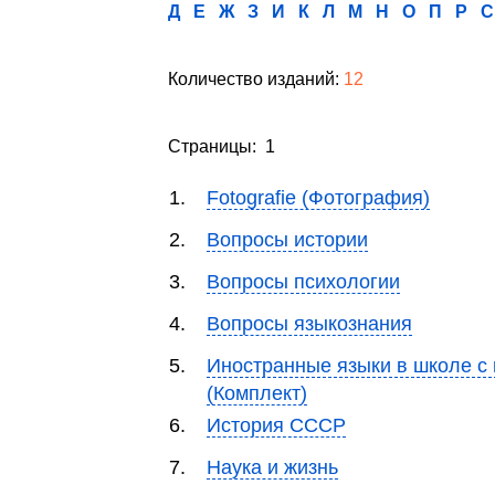
Д
Е
Ж
З
И
К
Л
М
Н
О
П
Р
С
Количество изданий:
12
Страницы: 1
1.
Fotografie (Фотография)
2.
Вопросы истории
3.
Вопросы психологии
4.
Вопросы языкознания
5.
Иностранные языки в школе с
(Комплект)
6.
История СССР
7.
Наука и жизнь