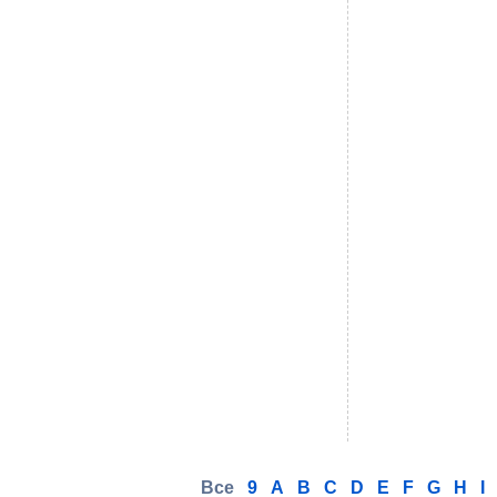
Все
9
A
B
C
D
E
F
G
H
I