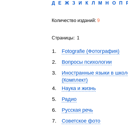
Д
Е
Ж
З
И
К
Л
М
Н
О
П
Количество изданий:
9
Страницы: 1
1.
Fotografie (Фотография)
2.
Вопросы психологии
3.
Иностранные языки в школ
(Комплект)
4.
Наука и жизнь
5.
Радио
6.
Русская речь
7.
Советское фото