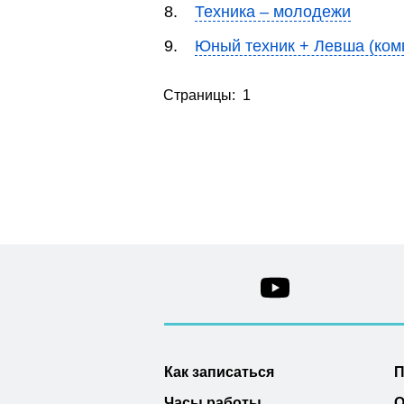
8.
Техника – молодежи
9.
Юный техник + Левша (ком
Страницы: 1
Как записаться
П
Часы работы
О