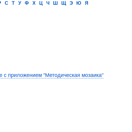
Р
С
Т
У
Ф
Х
Ц
Ч
Ш
Щ
Э
Ю
Я
е с приложением "Методическая мозаика"