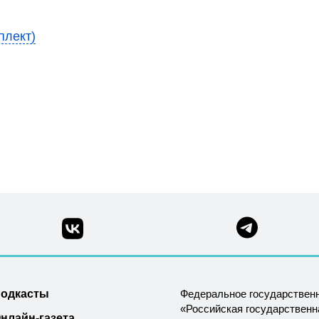
плект)
одкасты
Федеральное государствен
«Российская государствен
нлайн-газета