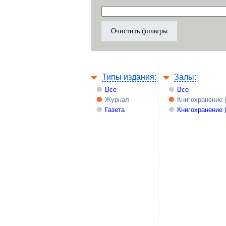
Типы издания:
Залы:
Все
Все
Журнал
Книгохранение 
Газета
Книгохранение 