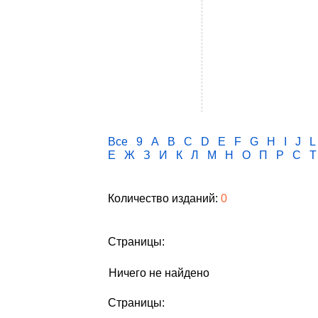
Все
9
A
B
C
D
E
F
G
H
I
J
L
Е
Ж
З
И
К
Л
М
Н
О
П
Р
С
Т
Количество изданий:
0
Страницы:
Ничего не найдено
Страницы: