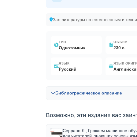
Зал литературы по естественным и техн
ТИП
ОБЪЕМ
Однотомник
230 с.
ЯЗЫК
ЯЗЫК ОРИГ
Русский
Английски
Библиографическое описание
Возможно, эти издания вас заин
Библиографическая запись в OPAC-Globa
Серрано Л., Грокаем машинное обу
для читателей, знающих основы язы