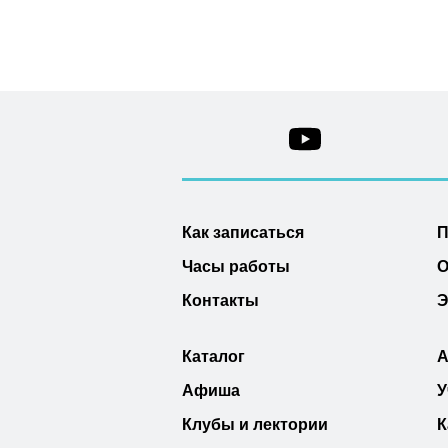
Как записаться
П
Часы работы
О
Контакты
Э
Каталог
А
Афиша
У
Клубы и лектории
К