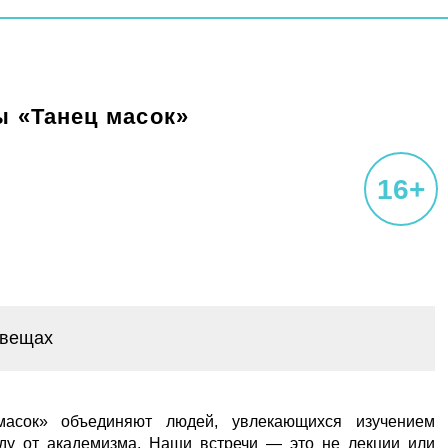
 «Танец масок»
16+
 вещах
асок» объединяют людей, увлекающихся изучением
у от академизма. Наши встречи — это не лекции или