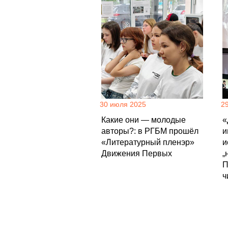
30 июля 2025
2
Какие они — молодые
«
авторы?: в РГБМ прошёл
и
«Литературный пленэр»
и
Движения Первых
„
П
ч