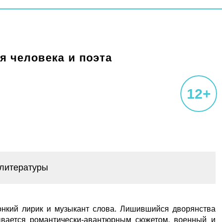
я человека и поэта
12+
 литературы
онкий лирик и музыкант слова. Лишившийся дворянства
ывается романтически-авантюрным сюжетом, военный и