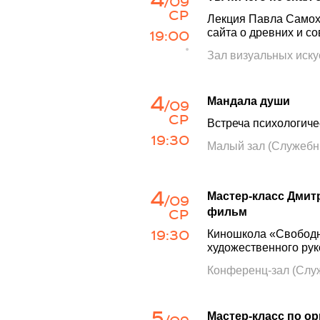
/09
СР
Лекция Павла Самох
19:00
сайта о древних и с
•
Зал визуальных иску
4
Мандала души
/09
СР
Встреча психологич
19:30
Малый зал (Служебн
4
Мастер-класс Дмит
/09
СР
фильм
19:30
Киношкола «Свободн
художественного ру
Конференц-зал (Слу
5
Мастер-класс по о