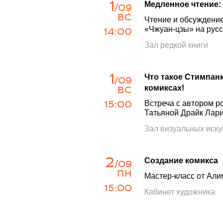
1
Медленное чтение:
/09
ВС
Чтение и обсуждение
14:00
«Чжуан-цзы» на русс
Зал редкой книги
1
Что такое Стимпан
/09
ВС
комиксах!
15:00
Встреча с автором 
Татьяной Драйк Лар
Зал визуальных иску
2
Создание комикса
/09
ПН
Мастер-класс от Али
15:00
Кабинет художника