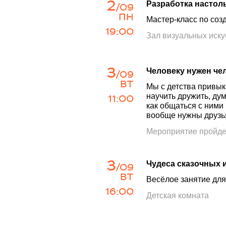
2
Разработка настол
/09
ПН
Мастер-класс по соз
19:00
Зал визуальных иску
3
Человеку нужен че
/09
ВТ
Мы с детства привыка
11:00
научить дружить, дум
как общаться с ними 
вообще нужны друзь
Мероприятие пройде
3
Чудеса сказочных 
/09
ВТ
Весёлое занятие для 
16:00
Детская комната