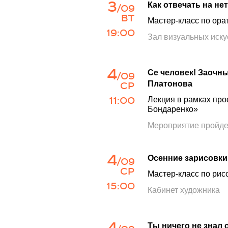
3
Как отвечать на н
/09
ВТ
Мастер-класс по ора
19:00
Зал визуальных иску
4
Се человек! Заочны
/09
СР
Платонова
11:00
Лекция в рамках пр
Бондаренко»
Мероприятие пройде
4
Осенние зарисовки
/09
СР
Мастер-класс по ри
15:00
Кабинет художника
4
Ты ничего не знал