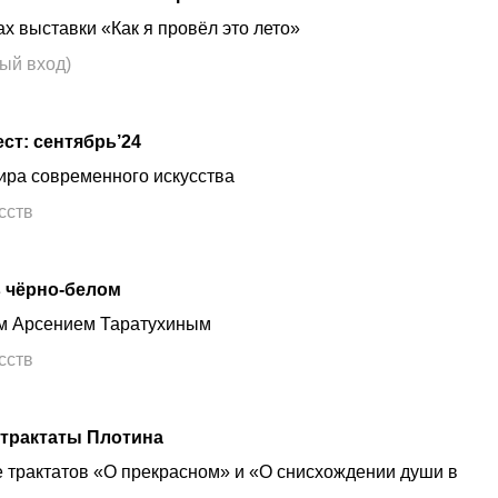
х выставки «Как я провёл это лето»
ый вход)
ст: сентябрь’24
ира современного искусства
сств
в чёрно-белом
ом Арсением Таратухиным
сств
 трактаты Плотина
 трактатов «О прекрасном» и «О снисхождении души в