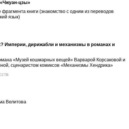
 «Чжуан-цзы»
 фрагмента книги (знакомство с одним из переводов
кий язык)
к? Империи, дирижабли и механизмы в романах и
романа «Музей кошмарных вещей» Варварой Корсаковой и
иной, сценаристом комиксов «Механизмы Хендрика»
сств
ма Велитова