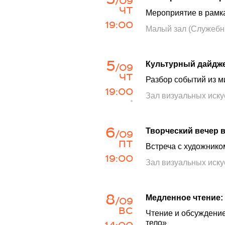
/09
ЧТ
Мероприятие в рамка
19:00
Малый зал (Служебн
5
Культурный дайдже
/09
ЧТ
Разбор событий из м
19:00
Зал визуальных иску
•
6
Творчеcкий вечер 
/09
ПТ
Встреча c художник
19:00
Зал визуальных иску
8
Медленное чтение:
/09
ВС
Чтение и обсуждение
тело»