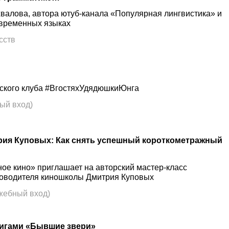
валова, автора ютуб-канала «Популярная лингвистика» и
овременных языках
сств
еского клуба #ВгостяхУдядюшкиЮнга
ый вход)
рия Куповых: Как снять успешный короткометражный
ое кино» приглашает на авторский мастер-класс
ководителя киношколы Дмитрия Куповых
жебный вход)
ригами «Бывшие звери»