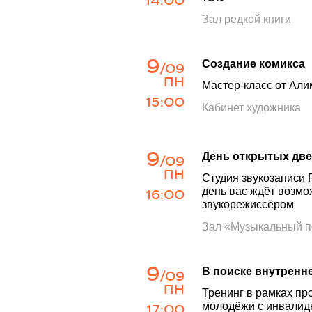
14:00
Зал редкой книги
9
Создание комикса
/09
ПН
Мастер-класс от Али
15:00
Кабинет художника
9
День открытых две
/09
ПН
Студия звукозаписи 
16:00
день вас ждёт возм
звукорежиссёром
Зал «Музыкальный 
9
В поиске внутренне
/09
ПН
Тренинг в рамках пр
17:00
молодёжи с инвали