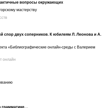
етактичные вопросы окружающих
торскому мастерству
сств
й спор двух соперников. К юбилеям Л. Леонова и А.
оекта «Библиографические онлайн-среды с Валерием
т онлайн
сованию
 о грамматике…