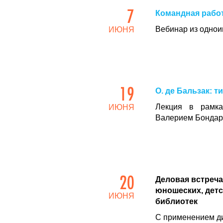
7
Командная рабо
Вебинар из однои
ИЮНЯ
19
О. де Бальзак: т
Лекция в рамка
ИЮНЯ
Валерием Бондар
20
Деловая встреч
юношеских, дет
ИЮНЯ
библиотек
С применением д