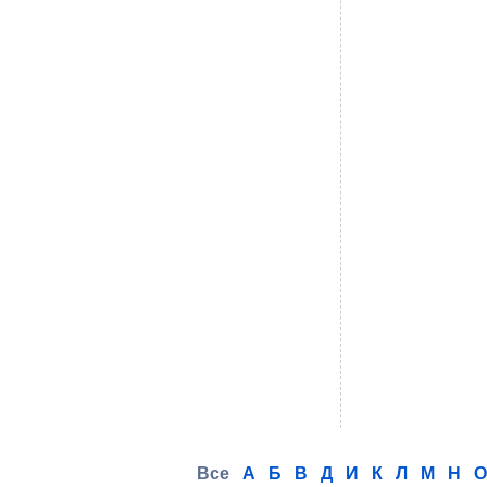
Все
А
Б
В
Д
И
К
Л
М
Н
О