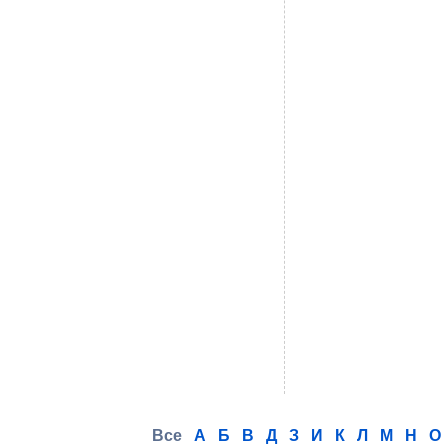
Все
А
Б
В
Д
З
И
К
Л
М
Н
О