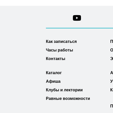
Как записаться
П
Часы работы
О
Контакты
Э
Каталог
А
Афиша
У
Клубы и лектории
К
Равные возможности
П