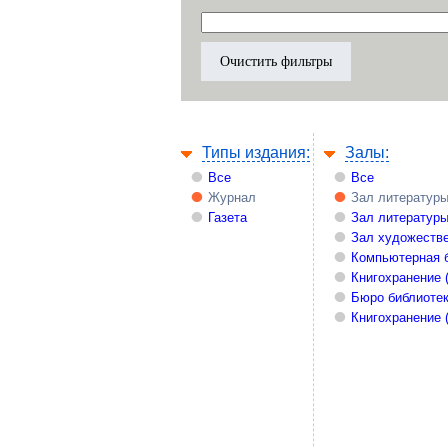
Типы издания:
Залы:
Все
Все
Журнал
Зал литературы
Газета
Зал литературы
Зал художестве
Компьютерная 
Книгохранение 
Бюро библиоте
Книгохранение 