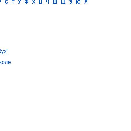
Р
С
Т
У
Ф
Х
Ц
Ч
Ш
Щ
Э
Ю
Я
ух"
коле