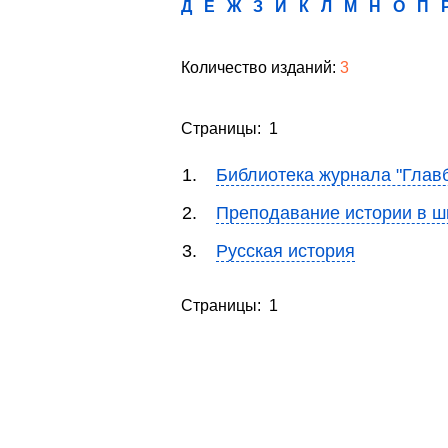
Д
Е
Ж
З
И
К
Л
М
Н
О
П
Количество изданий:
3
Страницы: 1
1.
Библиотека журнала "Главб
2.
Преподавание истории в ш
3.
Русская история
Страницы: 1