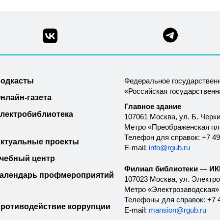
одкасты
Федеральное государствен
«Российская государствен
нлайн-газета
Главное здание
лектробиблиотека
107061 Москва, ул. Б. Черки
Метро «Преображенская п
Телефон для справок: +7 49
ктуальные проекты
E-mail:
info@rgub.ru
чебный центр
Филиал библиотеки — ИКК
алендарь профмероприятий
107023 Москва, ул. Электроз
Метро «Электрозаводская»
Телефоны для справок: +7 4
ротиводействие коррупции
E-mail:
mansion@rgub.ru