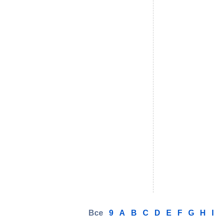
Все
9
A
B
C
D
E
F
G
H
I