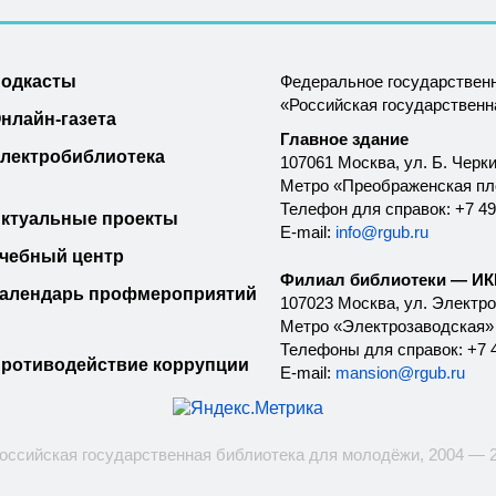
одкасты
Федеральное государствен
«Российская государствен
нлайн-газета
Главное здание
лектробиблиотека
107061 Москва, ул. Б. Черки
Метро «Преображенская п
Телефон для справок: +7 49
ктуальные проекты
E-mail:
info@rgub.ru
чебный центр
Филиал библиотеки — ИКК
алендарь профмероприятий
107023 Москва, ул. Электроз
Метро «Электрозаводская»
Телефоны для справок: +7 4
ротиводействие коррупции
E-mail:
mansion@rgub.ru
оссийская государственная библиотека для молодёжи, 2004 — 