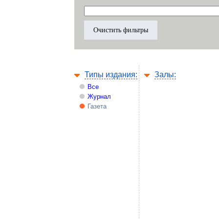
Типы издания:
Залы:
Все
Журнал
Газета