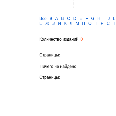
Все
9
A
B
C
D
E
F
G
H
I
J
L
Е
Ж
З
И
К
Л
М
Н
О
П
Р
С
Т
Количество изданий:
0
Страницы:
Ничего не найдено
Страницы: