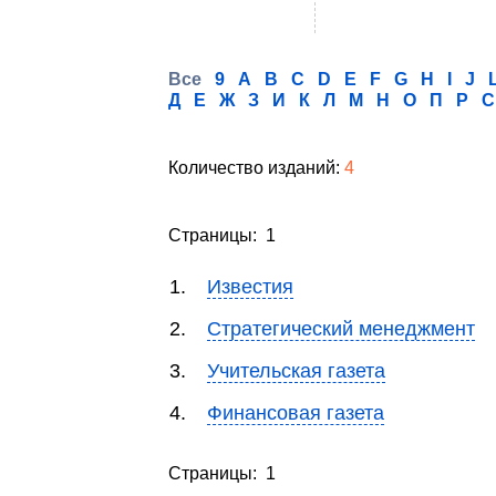
Все
9
A
B
C
D
E
F
G
H
I
J
Д
Е
Ж
З
И
К
Л
М
Н
О
П
Р
С
Количество изданий:
4
Страницы: 1
1.
Известия
2.
Стратегический менеджмент
3.
Учительская газета
4.
Финансовая газета
Страницы: 1