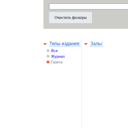
Типы издания:
Залы:
Все
Журнал
Газета