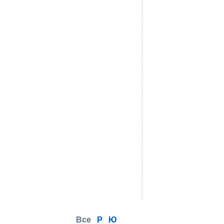
Все
Р
Ю