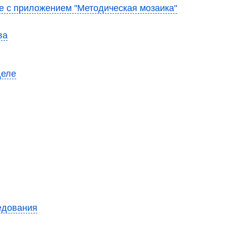
е с приложением "Методическая мозаика"
ва
деле
едования