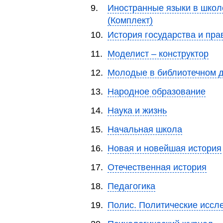
9.
Иностранные языки в школ
(Комплект)
10.
История государства и пра
11.
Моделист – конструктор
12.
Молодые в библиотечном 
13.
Народное образование
14.
Наука и жизнь
15.
Начальная школа
16.
Новая и новейшая история
17.
Отечественная история
18.
Педагогика
19.
Полис. Политические иссл