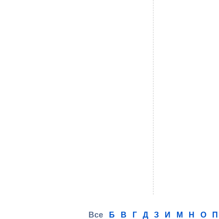
Все
Б
В
Г
Д
З
И
М
Н
О
П