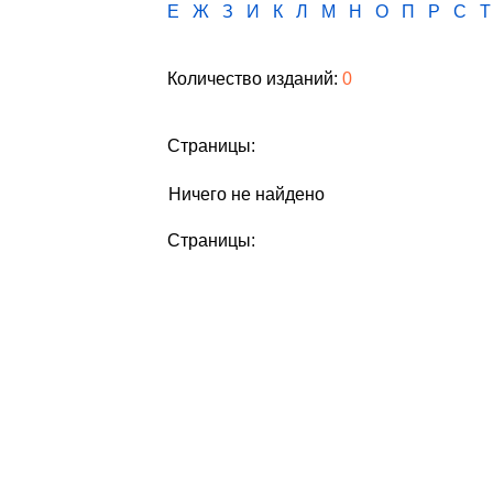
Е
Ж
З
И
К
Л
М
Н
О
П
Р
С
Т
Количество изданий:
0
Страницы:
Ничего не найдено
Страницы: