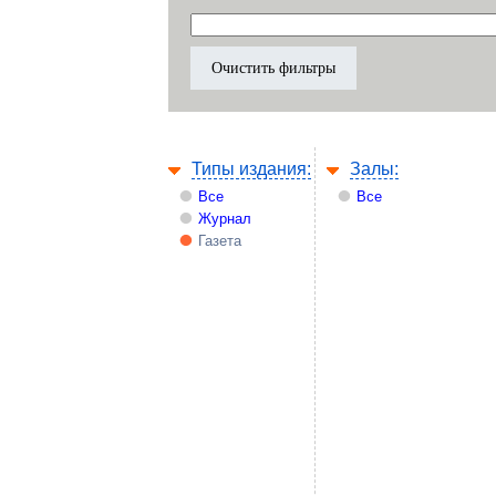
Типы издания:
Залы:
Все
Все
Журнал
Газета