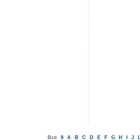
Все
9
A
B
C
D
E
F
G
H
I
J