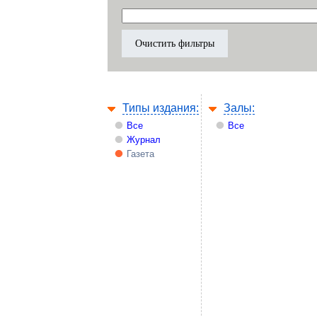
Типы издания:
Залы:
Все
Все
Журнал
Газета