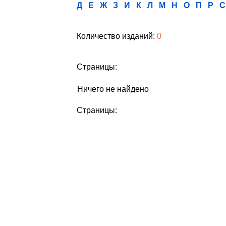
Д
Е
Ж
З
И
К
Л
М
Н
О
П
Р
С
Количество изданий:
0
Страницы:
Ничего не найдено
Страницы: