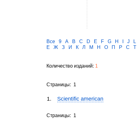
Все
9
A
B
C
D
E
F
G
H
I
J
L
Е
Ж
З
И
К
Л
М
Н
О
П
Р
С
Т
Количество изданий:
1
Страницы: 1
1.
Scientific american
Страницы: 1