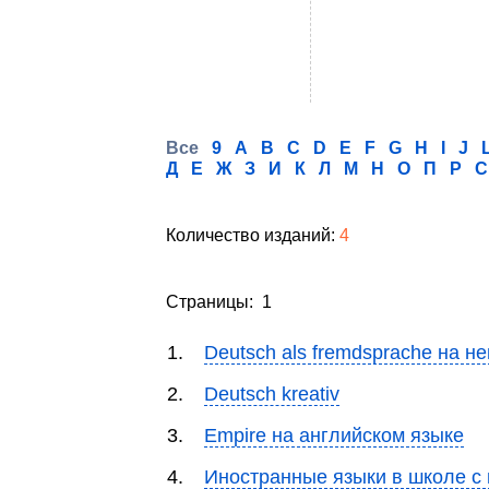
Все
9
A
B
C
D
E
F
G
H
I
J
Д
Е
Ж
З
И
К
Л
М
Н
О
П
Р
С
Количество изданий:
4
Страницы: 1
1.
Deutsch als fremdsprache на н
2.
Deutsch kreativ
3.
Empire на английском языке
4.
Иностранные языки в школе с