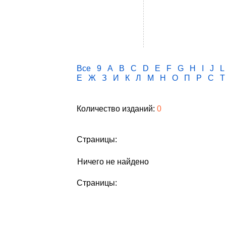
Все
9
A
B
C
D
E
F
G
H
I
J
L
Е
Ж
З
И
К
Л
М
Н
О
П
Р
С
Т
Количество изданий:
0
Страницы:
Ничего не найдено
Страницы: