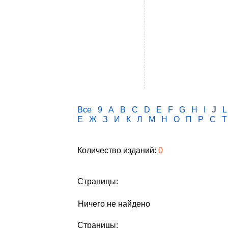
Все
9
A
B
C
D
E
F
G
H
I
J
L
Е
Ж
З
И
К
Л
М
Н
О
П
Р
С
Т
Количество изданий:
0
Страницы:
Ничего не найдено
Страницы: