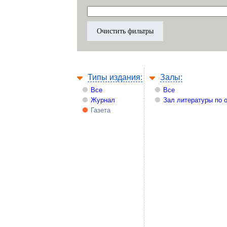
Типы издания:
Залы:
Все
Все
Журнал
Зал литературы по 
Газета