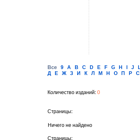
Все
9
A
B
C
D
E
F
G
H
I
J
Д
Е
Ж
З
И
К
Л
М
Н
О
П
Р
С
Количество изданий:
0
Страницы:
Ничего не найдено
Страницы: