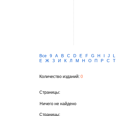
Все
9
A
B
C
D
E
F
G
H
I
J
L
Е
Ж
З
И
К
Л
М
Н
О
П
Р
С
Т
Количество изданий:
0
Страницы:
Ничего не найдено
Страницы: