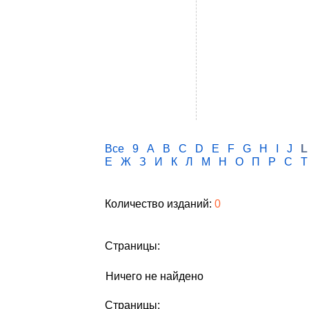
Все
9
A
B
C
D
E
F
G
H
I
J
L
Е
Ж
З
И
К
Л
М
Н
О
П
Р
С
Т
Количество изданий:
0
Страницы:
Ничего не найдено
Страницы: