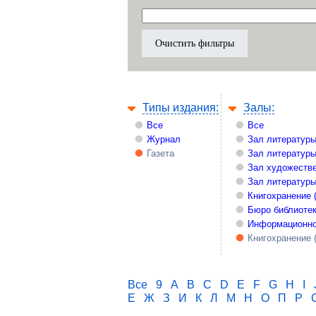
Типы издания:
Залы:
Все
Все
Журнал
Зал литературы
Газета
Зал литературы
Зал художестве
Зал литературы
Книгохранение 
Бюро библиоте
Информационно
Книгохранение 
Все
9
A
B
C
D
E
F
G
H
I
Е
Ж
З
И
К
Л
М
Н
О
П
Р