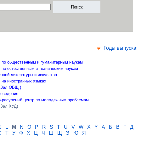
Годы выпуска:
 по общественным и гуманитарным наукам
 по естественным и техническим наукам
нной литературы и искусства
 на иностранных языках
(Зал ОБЩ )
коведения
-ресурсный центр по молодежным проблемам
(Зал ХУД)
J
L
M
N
O
P
R
S
T
U
V
W
X
Y
А
Б
В
Г
Д
С
Т
У
Ф
Х
Ц
Ч
Ш
Щ
Э
Ю
Я