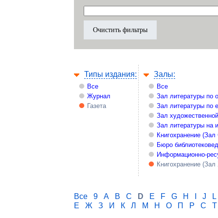
Типы издания:
Залы:
Все
Все
Журнал
Зал литературы по 
Газета
Зал литературы по 
Зал художественной
Зал литературы на 
Книгохранение (Зал
Бюро библиотекове
Информационно-рес
Книгохранение (Зал
Все
9
A
B
C
D
E
F
G
H
I
J
L
Е
Ж
З
И
К
Л
М
Н
О
П
Р
С
Т