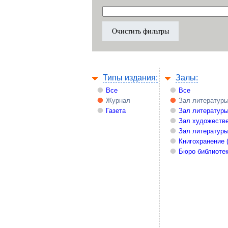
Типы издания:
Залы:
Все
Все
Журнал
Зал литературы
Газета
Зал литературы
Зал художестве
Зал литературы
Книгохранение 
Бюро библиоте