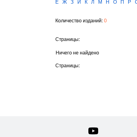
Е
Ж
З
И
К
Л
М
Н
О
П
Р
Количество изданий:
0
Страницы:
Ничего не найдено
Страницы: