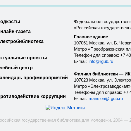
одкасты
Федеральное государствен
«Российская государствен
нлайн-газета
Главное здание
лектробиблиотека
107061 Москва, ул. Б. Черки
Метро «Преображенская п
Телефон для справок: +7 49
ктуальные проекты
E-mail:
info@rgub.ru
чебный центр
Филиал библиотеки — ИКК
алендарь профмероприятий
107023 Москва, ул. Электроз
Метро «Электрозаводская»
Телефоны для справок: +7 4
ротиводействие коррупции
E-mail:
mansion@rgub.ru
оссийская государственная библиотека для молодёжи, 2004 — 