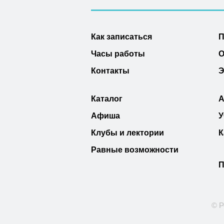
Как записаться
П
Часы работы
О
Контакты
Э
Каталог
А
Афиша
У
Клубы и лектории
К
Равные возможности
П
© Р